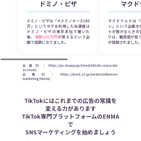
ドミノ・ピザ
マクド
ドミノ・ピザは「＃ドミノチーズ100
マクドナルドは「
万」というタグを利用した当選者は
ン」という企画を
ドミノ・ピザの東京本社で働いた
トが揚がるときの
後、
報酬100万円
が貰えるという企
りは、難易度が低
画で話題になりました。
が投稿されました
出典01：https://pc.moppy.jp/trend/tiktok-corporate-
account/
出典02：https://ihack.co.jp/media/influencer-
marketing/tiktok/
TikTokにはこれまでの広告の常識を
変える力があります
TikTok専門プラットフォームのENMA
で
SNSマーケティングを始めましょう