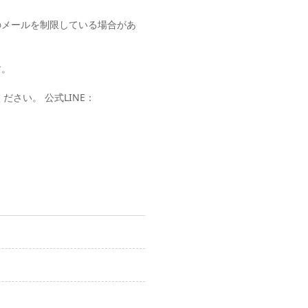
のメールを制限している場合があ
す。
さい。 公式LINE：