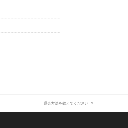
退会方法を教えてください
next
post: