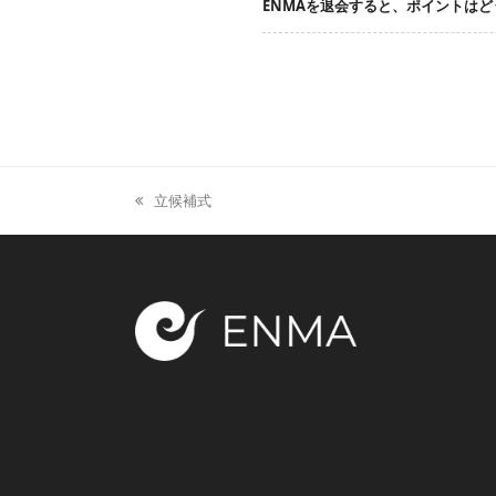
ENMAを退会すると、ポイントは
立候補式
previous
post: