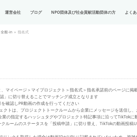
運営会社
ブログ
NPO団体及び社会貢献活動団体の方
よくあ
般-in
»
指名式
と、マイページ＞マイプロジェクト＞指名式＞指名承諾前のページに掲
認」に切り替えることでマッチング成立となります
を確認しPR動画の作成を行ってください
ェクトは、プロジェクトトークルームから企業にメッセージを送信し、
業の指定するハッシュタグやプロジェクト特記事項に沿ってTikTokに
ルームのステータスを「投稿申請」に切り替え、TikTokの動画投稿
プリでリンクを取得した場合は動画IDがURLに記載されていないため、複