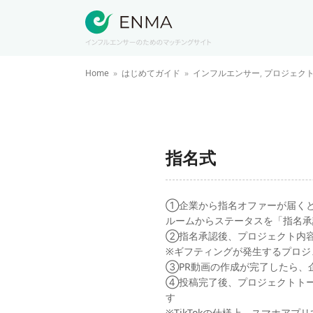
Home
»
はじめてガイド
»
インフルエンサー
,
プロジェクト全
指名式
①企業から指名オファーが届く
ルームからステータスを「指名承
②指名承認後、プロジェクト内容
※ギフティングが発生するプロジ
③PR動画の作成が完了したら、企
④投稿完了後、プロジェクトトーク
す
※TikTokの仕様上、スマホア