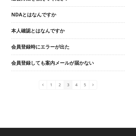
NDAとはなんですか
本人確認とはなんですか
会員登録時にエラーが出た
会員登録しても案内メールが届かない
1
2
3
4
5
Previous
Page
Page
Page
Page
Page
Next